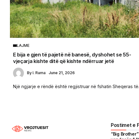
LAJME
E bija e gjen të pajetë në banesë, dyshohet se 55-
vjeçarja kishte ditë që kishte ndërruar jetë
By
I. Rama
June 21, 2026
Një ngjarje e rëndë është regjistruar në fshatin Sheqeras të.
Postimet e 
“Big Brother” 