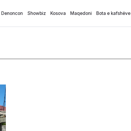
i Denoncon
Showbiz
Kosova
Maqedoni
Bota e kafshëve