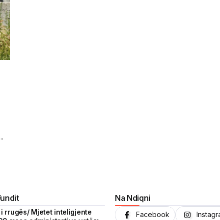
..
Fundit
Na Ndiqni
i rrugës/ Mjetet inteligjente
Facebook
Instag