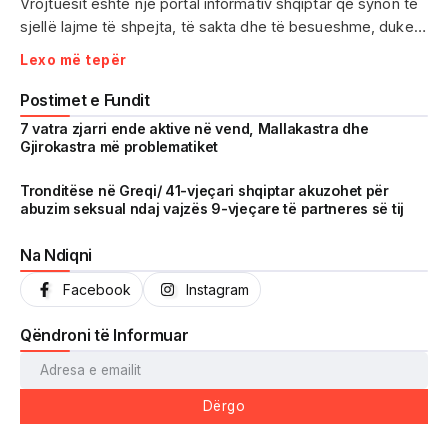
Vrojtuesit është një portal informativ shqiptar që synon të
sjellë lajme të shpejta, të sakta dhe të besueshme, duke
treguar realitetin pa çensurë. Fokus i punës sonë janë
Lexo më tepër
ngjarjet e aktualitetit, problematikat sociale, denoncimet
qytetare dhe zhvillimet që prekin drejtpërdrejt jetën e
Postimet e Fundit
përditshme të shqiptarëve.
7 vatra zjarri ende aktive në vend, Mallakastra dhe
Gjirokastra më problematiket
Me një komunitet gjithnjë në rritje dhe miliona shikime të
arritura në një kohë shumë të shkurtër, Vrojtuesit është
Tronditëse në Greqi/ 41-vjeçari shqiptar akuzohet për
abuzim seksual ndaj vajzës 9-vjeçare të partneres së tij
kthyer në një zë të fortë informimi dhe një pasqyrë reale të
shoqërisë shqiptare.
Na Ndiqni
Facebook
Instagram
Qëndroni të Informuar
Dërgo