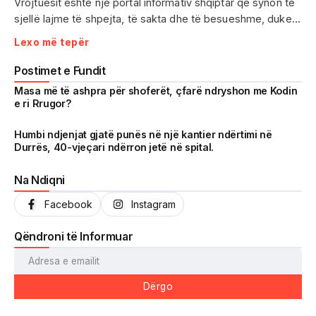
Vrojtuesit është një portal informativ shqiptar që synon të
sjellë lajme të shpejta, të sakta dhe të besueshme, duke
treguar realitetin pa çensurë. Fokus i punës sonë janë
Lexo më tepër
ngjarjet e aktualitetit, problematikat sociale, denoncimet
qytetare dhe zhvillimet që prekin drejtpërdrejt jetën e
Postimet e Fundit
përditshme të shqiptarëve.
Masa më të ashpra për shoferët, çfarë ndryshon me Kodin
e ri Rrugor?
Me një komunitet gjithnjë në rritje dhe miliona shikime të
arritura në një kohë shumë të shkurtër, Vrojtuesit është
Humbi ndjenjat gjatë punës në një kantier ndërtimi në
Durrës, 40-vjeçari ndërron jetë në spital.
kthyer në një zë të fortë informimi dhe një pasqyrë reale të
shoqërisë shqiptare.
Na Ndiqni
Facebook
Instagram
Qëndroni të Informuar
Dërgo