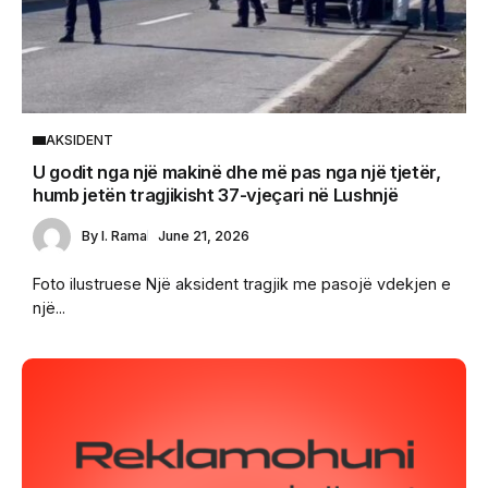
AKSIDENT
U godit nga një makinë dhe më pas nga një tjetër,
humb jetën tragjikisht 37-vjeçari në Lushnjë
By
I. Rama
June 21, 2026
Foto ilustruese Një aksident tragjik me pasojë vdekjen e
një...