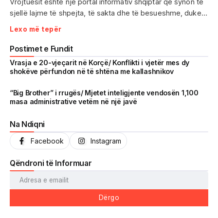
Vrojtuesit është një portal informativ shqiptar që synon të
sjellë lajme të shpejta, të sakta dhe të besueshme, duke
treguar realitetin pa çensurë. Fokus i punës sonë janë
Lexo më tepër
ngjarjet e aktualitetit, problematikat sociale, denoncimet
qytetare dhe zhvillimet që prekin drejtpërdrejt jetën e
Postimet e Fundit
përditshme të shqiptarëve.
Vrasja e 20-vjeçarit në Korçë/ Konflikti i vjetër mes dy
shokëve përfundon në të shtëna me kallashnikov
Me një komunitet gjithnjë në rritje dhe miliona shikime të
arritura në një kohë shumë të shkurtër, Vrojtuesit është
“Big Brother” i rrugës/ Mjetet inteligjente vendosën 1,100
masa administrative vetëm në një javë
kthyer në një zë të fortë informimi dhe një pasqyrë reale të
shoqërisë shqiptare.
Na Ndiqni
Facebook
Instagram
Qëndroni të Informuar
Dërgo