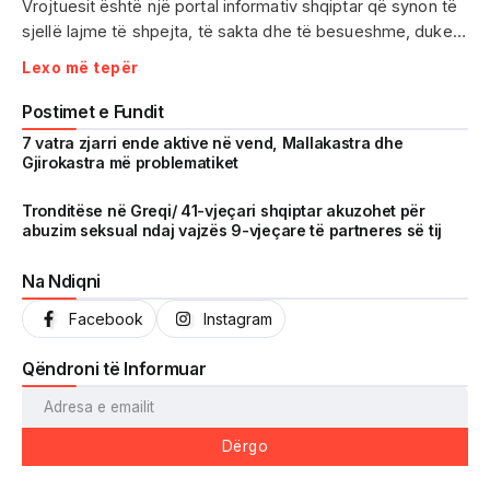
Vrojtuesit është një portal informativ shqiptar që synon të
sjellë lajme të shpejta, të sakta dhe të besueshme, duke
treguar realitetin pa çensurë. Fokus i punës sonë janë
Lexo më tepër
ngjarjet e aktualitetit, problematikat sociale, denoncimet
qytetare dhe zhvillimet që prekin drejtpërdrejt jetën e
Postimet e Fundit
përditshme të shqiptarëve.
7 vatra zjarri ende aktive në vend, Mallakastra dhe
Gjirokastra më problematiket
Me një komunitet gjithnjë në rritje dhe miliona shikime të
arritura në një kohë shumë të shkurtër, Vrojtuesit është
Tronditëse në Greqi/ 41-vjeçari shqiptar akuzohet për
abuzim seksual ndaj vajzës 9-vjeçare të partneres së tij
kthyer në një zë të fortë informimi dhe një pasqyrë reale të
shoqërisë shqiptare.
Na Ndiqni
Facebook
Instagram
Qëndroni të Informuar
Dërgo