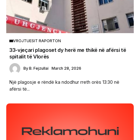
VROJTUESIT RAPORTON
33-vjeçari plagoset dy herë me thikë në afërsi të
spitalit të Vlorës
By
B. Fejzullai
March 28, 2026
Një plagosje e rëndë ka ndodhur rreth orës 13:30 në
afërsi të...