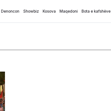
i Denoncon
Showbiz
Kosova
Maqedoni
Bota e kafshëve