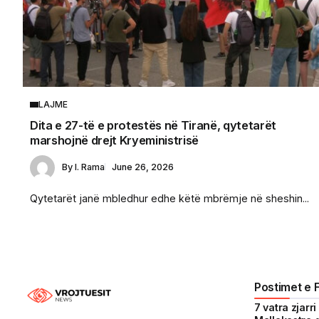
LAJME
Dita e 27-të e protestës në Tiranë, qytetarët
marshojnë drejt Kryeministrisë
By
I. Rama
June 26, 2026
Qytetarët janë mbledhur edhe këtë mbrëmje në sheshin...
Postimet e 
7 vatra zjarr