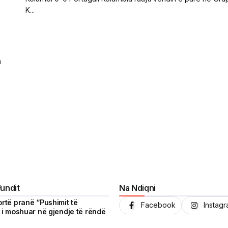
K...
a
Fundit
Na Ndiqni
ortë pranë “Pushimit të
Facebook
Instag
ë i moshuar në gjendje të rëndë