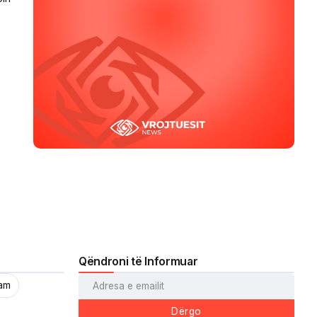
Qëndroni të Informuar
ram
Dërgo