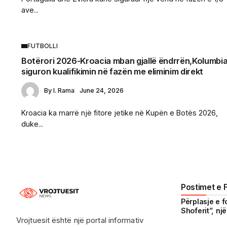
ave...
FUTBOLLI
Botërori 2026-Kroacia mban gjallë ëndrrën,Kolumbi
siguron kualifikimin në fazën me eliminim direkt
By
I. Rama
June 24, 2026
Kroacia ka marrë një fitore jetike në Kupën e Botës 2026,
duke...
Postimet e 
Përplasje e f
Shoferit”, nj
Vrojtuesit është një portal informativ