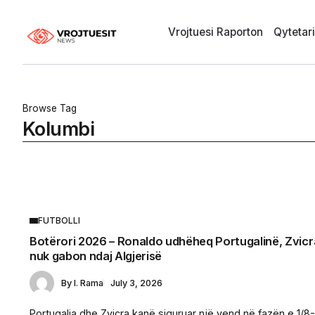
Vrojtuesi Raporton
Qytetar
Browse Tag
Kolumbi
FUTBOLLI
Botërori 2026 – Ronaldo udhëheq Portugalinë, Zvicr
nuk gabon ndaj Algjerisë
By
I. Rama
July 3, 2026
Portugalia dhe Zvicra kanë siguruar një vend në fazën e 1/8-