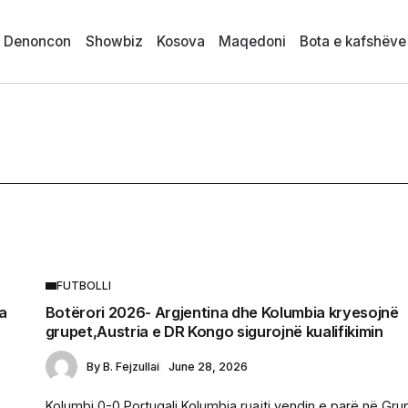
i Denoncon
Showbiz
Kosova
Maqedoni
Bota e kafshëve
FUTBOLLI
a
Botërori 2026- Argjentina dhe Kolumbia kryesojnë
grupet,Austria e DR Kongo sigurojnë kualifikimin
By
B. Fejzullai
June 28, 2026
Kolumbi 0-0 Portugali Kolumbia ruajti vendin e parë në Gru