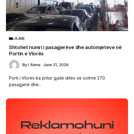
LAJME
Shtohet numri i pasagjerëve dhe automjeteve në
Portin e Vlorës
By
I. Rama
June 21, 2026
Porti i Vlorës ka pritur gjatë ditës së sotme 270
pasagjerë dhe...