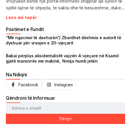
Vrojtuesit është një portal informativ shqiptar që synon të
sjellë lajme të shpejta, të sakta dhe të besueshme, duke
treguar realitetin pa çensurë. Fokus i punës sonë janë
Lexo më tepër
ngjarjet e aktualitetit, problematikat sociale, denoncimet
qytetare dhe zhvillimet që prekin drejtpërdrejt jetën e
Postimet e Fundit
përditshme të shqiptarëve.
“Më ngacmoi të dashurën”/ Zbardhet dëshmia e autorit të
dyshuar për vrasjen e 20-vjeçarit
Me një komunitet gjithnjë në rritje dhe miliona shikime të
arritura në një kohë shumë të shkurtër, Vrojtuesit është
Babai përplas aksidentalisht vajzën 4-vjeçare në Ksamil
gjatë manovrës me makinë, fëmija humb jetën
kthyer në një zë të fortë informimi dhe një pasqyrë reale të
shoqërisë shqiptare.
Na Ndiqni
Facebook
Instagram
Qëndroni të Informuar
Dërgo