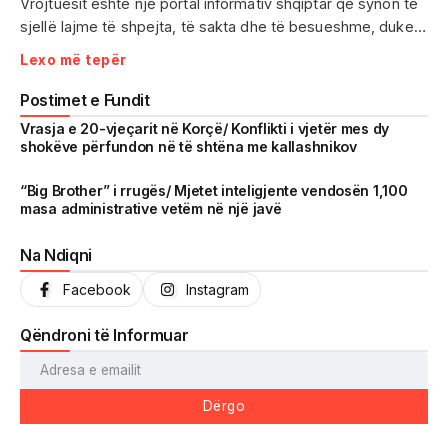
Vrojtuesit është një portal informativ shqiptar që synon të
sjellë lajme të shpejta, të sakta dhe të besueshme, duke
treguar realitetin pa çensurë. Fokus i punës sonë janë
Lexo më tepër
ngjarjet e aktualitetit, problematikat sociale, denoncimet
qytetare dhe zhvillimet që prekin drejtpërdrejt jetën e
Postimet e Fundit
përditshme të shqiptarëve.
Vrasja e 20-vjeçarit në Korçë/ Konflikti i vjetër mes dy
shokëve përfundon në të shtëna me kallashnikov
Me një komunitet gjithnjë në rritje dhe miliona shikime të
arritura në një kohë shumë të shkurtër, Vrojtuesit është
“Big Brother” i rrugës/ Mjetet inteligjente vendosën 1,100
masa administrative vetëm në një javë
kthyer në një zë të fortë informimi dhe një pasqyrë reale të
shoqërisë shqiptare.
Na Ndiqni
Facebook
Instagram
Qëndroni të Informuar
Dërgo