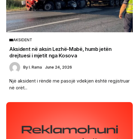
AKSIDENT
Aksident në aksin Lezhë-Mabë, humb jetën
drejtuesi i mjetit nga Kosova
By
I. Rama
June 24, 2026
Një aksident i rëndë me pasojë vdekjen është regjistruar
në orët...