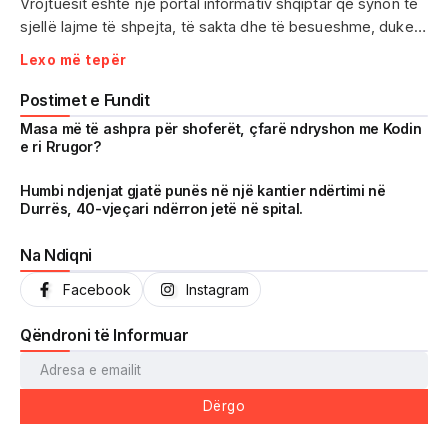
Vrojtuesit është një portal informativ shqiptar që synon të
sjellë lajme të shpejta, të sakta dhe të besueshme, duke
treguar realitetin pa çensurë. Fokus i punës sonë janë
Lexo më tepër
ngjarjet e aktualitetit, problematikat sociale, denoncimet
qytetare dhe zhvillimet që prekin drejtpërdrejt jetën e
Postimet e Fundit
përditshme të shqiptarëve.
Masa më të ashpra për shoferët, çfarë ndryshon me Kodin
e ri Rrugor?
Me një komunitet gjithnjë në rritje dhe miliona shikime të
arritura në një kohë shumë të shkurtër, Vrojtuesit është
Humbi ndjenjat gjatë punës në një kantier ndërtimi në
Durrës, 40-vjeçari ndërron jetë në spital.
kthyer në një zë të fortë informimi dhe një pasqyrë reale të
shoqërisë shqiptare.
Na Ndiqni
Facebook
Instagram
Qëndroni të Informuar
Dërgo