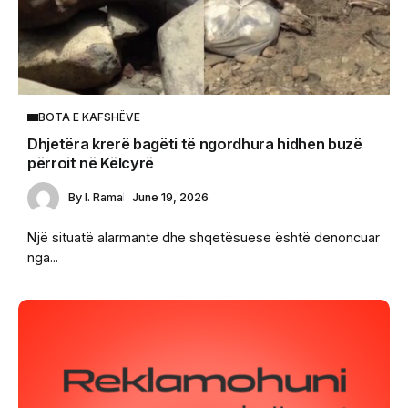
BOTA E KAFSHËVE
Dhjetëra krerë bagëti të ngordhura hidhen buzë
përroit në Këlcyrë
By
I. Rama
June 19, 2026
Një situatë alarmante dhe shqetësuese është denoncuar
nga...