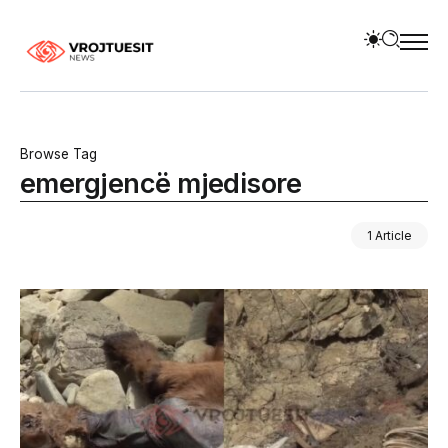
Browse Tag
emergjencë mjedisore
1 Article