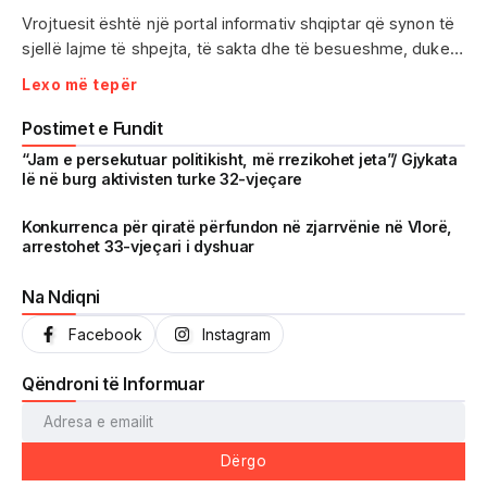
Vrojtuesit është një portal informativ shqiptar që synon të
sjellë lajme të shpejta, të sakta dhe të besueshme, duke
treguar realitetin pa çensurë. Fokus i punës sonë janë
Lexo më tepër
ngjarjet e aktualitetit, problematikat sociale, denoncimet
qytetare dhe zhvillimet që prekin drejtpërdrejt jetën e
Postimet e Fundit
përditshme të shqiptarëve.
“Jam e persekutuar politikisht, më rrezikohet jeta”/ Gjykata
lë në burg aktivisten turke 32-vjeçare
Me një komunitet gjithnjë në rritje dhe miliona shikime të
arritura në një kohë shumë të shkurtër, Vrojtuesit është
Konkurrenca për qiratë përfundon në zjarrvënie në Vlorë,
arrestohet 33-vjeçari i dyshuar
kthyer në një zë të fortë informimi dhe një pasqyrë reale të
shoqërisë shqiptare.
Na Ndiqni
Facebook
Instagram
Qëndroni të Informuar
Dërgo