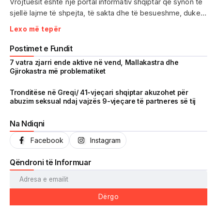
Vrojtuesit është një portal informativ shqiptar që synon të
sjellë lajme të shpejta, të sakta dhe të besueshme, duke
treguar realitetin pa çensurë. Fokus i punës sonë janë
Lexo më tepër
ngjarjet e aktualitetit, problematikat sociale, denoncimet
qytetare dhe zhvillimet që prekin drejtpërdrejt jetën e
Postimet e Fundit
përditshme të shqiptarëve.
7 vatra zjarri ende aktive në vend, Mallakastra dhe
Gjirokastra më problematiket
Me një komunitet gjithnjë në rritje dhe miliona shikime të
arritura në një kohë shumë të shkurtër, Vrojtuesit është
Tronditëse në Greqi/ 41-vjeçari shqiptar akuzohet për
abuzim seksual ndaj vajzës 9-vjeçare të partneres së tij
kthyer në një zë të fortë informimi dhe një pasqyrë reale të
shoqërisë shqiptare.
Na Ndiqni
Facebook
Instagram
Qëndroni të Informuar
Dërgo