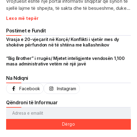
Vrojtuesit është një portal informativ shqiptar që synon të
sjellë lajme të shpejta, të sakta dhe të besueshme, duke
treguar realitetin pa çensurë. Fokus i punës sonë janë
Lexo më tepër
ngjarjet e aktualitetit, problematikat sociale, denoncimet
qytetare dhe zhvillimet që prekin drejtpërdrejt jetën e
Postimet e Fundit
përditshme të shqiptarëve.
Vrasja e 20-vjeçarit në Korçë/ Konflikti i vjetër mes dy
shokëve përfundon në të shtëna me kallashnikov
Me një komunitet gjithnjë në rritje dhe miliona shikime të
arritura në një kohë shumë të shkurtër, Vrojtuesit është
“Big Brother” i rrugës/ Mjetet inteligjente vendosën 1,100
masa administrative vetëm në një javë
kthyer në një zë të fortë informimi dhe një pasqyrë reale të
shoqërisë shqiptare.
Na Ndiqni
Facebook
Instagram
Qëndroni të Informuar
Dërgo