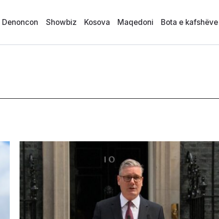
i Denoncon
Showbiz
Kosova
Maqedoni
Bota e kafshëve