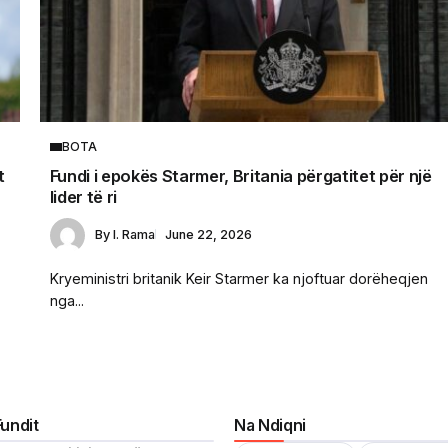
BOTA
t
Fundi i epokës Starmer, Britania përgatitet për një
lider të ri
By
I. Rama
June 22, 2026
Kryeministri britanik Keir Starmer ka njoftuar dorëheqjen
nga...
Fundit
Na Ndiqni