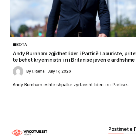
BOTA
Andy Burnham zgjidhet lider i Partisë Laburiste, prite
të bëhet kryeministri i ri i Britanisë javën e ardhshme
By
I. Rama
July 17, 2026
Andy Burnham është shpallur zyrtarisht lideri i ri i Partisë...
Postimet e 