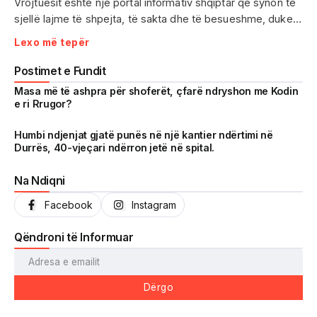
Vrojtuesit është një portal informativ shqiptar që synon të
sjellë lajme të shpejta, të sakta dhe të besueshme, duke
treguar realitetin pa çensurë. Fokus i punës sonë janë
Lexo më tepër
ngjarjet e aktualitetit, problematikat sociale, denoncimet
qytetare dhe zhvillimet që prekin drejtpërdrejt jetën e
Postimet e Fundit
përditshme të shqiptarëve.
Masa më të ashpra për shoferët, çfarë ndryshon me Kodin
e ri Rrugor?
Me një komunitet gjithnjë në rritje dhe miliona shikime të
arritura në një kohë shumë të shkurtër, Vrojtuesit është
Humbi ndjenjat gjatë punës në një kantier ndërtimi në
Durrës, 40-vjeçari ndërron jetë në spital.
kthyer në një zë të fortë informimi dhe një pasqyrë reale të
shoqërisë shqiptare.
Na Ndiqni
Facebook
Instagram
Qëndroni të Informuar
Dërgo