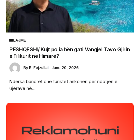
LAJME
PESHQESHI/ Kujt po ia bën gati Vangjel Tavo Gjirin
e Filikurit në Himarë?
By
B. Fejzullai
June 29, 2026
Ndërsa banorët dhe turistët ankohen për ndotjen e
ujërave në...