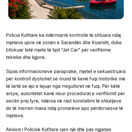
Policia Kufitare ka ndërmarrë kontrolle të shtuara ndaj
mjeteve ujore në zonën e Sarandës dhe Ksamilit, duke
bllokuar tetë mjete të tipit “Jet Car” për verifikime
teknike dhe ligjore.
Sipas informacioneve paraprake, mjetet e sekuestruara
për kontroll dyshohet se mund të kenë fuqi motorike më
të lartë se ajo e lejuar nga rregulloret në fuqi. Për këtë
arsye, autoritetet kanë nisur procedurat e verifikimit për
secilin prej tyre, ndërsa në rast konstatimi të shkeljeve
do të merren masa ndaj pronarëve apo përdoruesve të
mjeteve.
Aksioni i Policisë Kufitare vjen një ditë pas ngjarjes