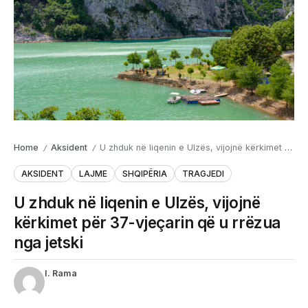
Home
Aksident
U zhduk në liqenin e Ulzës, vijojnë kërkimet për 37-vjeçarin që u rrëzua nga jetski
/
/
AKSIDENT
LAJME
SHQIPËRIA
TRAGJEDI
U zhduk në liqenin e Ulzës, vijojnë
kërkimet për 37-vjeçarin që u rrëzua
nga jetski
I. Rama