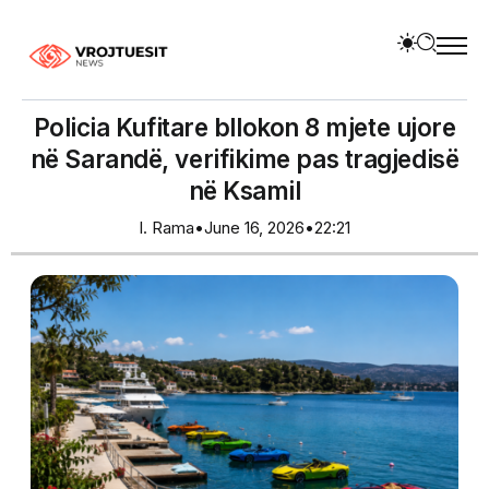
Policia Kufitare bllokon 8 mjete ujore
në Sarandë, verifikime pas tragjedisë
në Ksamil
I. Rama
•
June 16, 2026
•
22:21