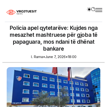
Policia apel qytetarëve: Kujdes nga
mesazhet mashtruese për gjoba të
papaguara, mos ndani të dhënat
bankare
I. Rama
•
June 7, 2026
•
18:00