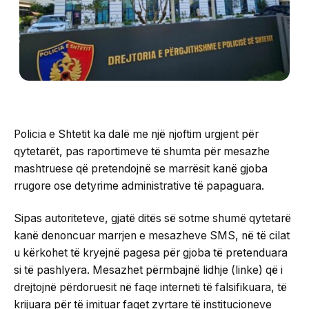
Policia e Shtetit ka dalë me një njoftim urgjent për
qytetarët, pas raportimeve të shumta për mesazhe
mashtruese që pretendojnë se marrësit kanë gjoba
rrugore ose detyrime administrative të papaguara.
Sipas autoriteteve, gjatë ditës së sotme shumë qytetarë
kanë denoncuar marrjen e mesazheve SMS, në të cilat
u kërkohet të kryejnë pagesa për gjoba të pretenduara
si të pashlyera. Mesazhet përmbajnë lidhje (linke) që i
drejtojnë përdoruesit në faqe interneti të falsifikuara, të
krijuara për të imituar faqet zyrtare të institucioneve