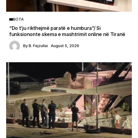
BOTA
“Do t’ju rikthejmë paratë e humbura”/ Si
funksiononte skema e mashtrimit online në Tiranë
By
B. Fejzullai
August 5, 2026