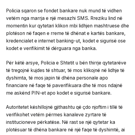
Policia sqaron se fondet bankare nuk mund të vidhen
vetëm nga marrja e një mesazhi SMS. Rreziku lind në
momentin kur qytetari klikon mbi lidhjen mashtruese dhe
plotëson në faqen e rreme të dhënat e kartës bankare,
kredencialet e internet banking-ut, kodet e sigurisë ose
kodet e verifikimit të dërguara nga banka.
Për këtë arsye, Policia e Shtetit u bën thirrje qytetarëve
të tregojnë kujdes të shtuar, të mos klikojnë në lidhje të
dyshimta, të mos japin të dhëna personale apo
financiare në faqe të paverifikuara dhe të mos ndajnë
me askënd PIN-et apo kodet e sigurisë bankare.
Autoritetet këshillojnë gjithashtu që çdo njoftim i tillë të
verifikohet vetëm përmes kanaleve zyrtare të
institucioneve përkatëse. Në rast se një qytetar ka
plotësuar të dhëna bankare në një faqe të dyshimtë, ai