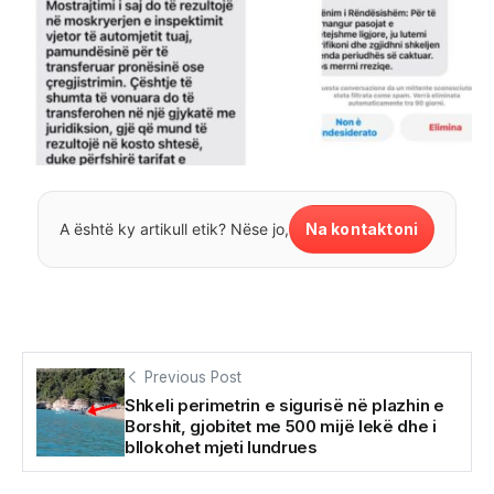
Na kontaktoni
A është ky artikull etik? Nëse jo,
Previous Post
Shkeli perimetrin e sigurisë në plazhin e
Borshit, gjobitet me 500 mijë lekë dhe i
bllokohet mjeti lundrues