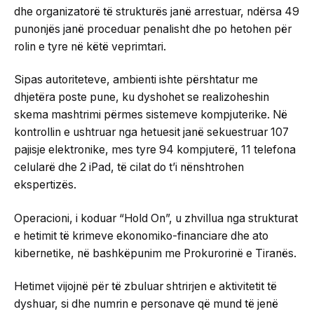
dhe organizatorë të strukturës janë arrestuar, ndërsa 49
punonjës janë proceduar penalisht dhe po hetohen për
rolin e tyre në këtë veprimtari.
Sipas autoriteteve, ambienti ishte përshtatur me
dhjetëra poste pune, ku dyshohet se realizoheshin
skema mashtrimi përmes sistemeve kompjuterike. Në
kontrollin e ushtruar nga hetuesit janë sekuestruar 107
pajisje elektronike, mes tyre 94 kompjuterë, 11 telefona
celularë dhe 2 iPad, të cilat do t’i nënshtrohen
ekspertizës.
Operacioni, i koduar “Hold On”, u zhvillua nga strukturat
e hetimit të krimeve ekonomiko-financiare dhe ato
kibernetike, në bashkëpunim me Prokurorinë e Tiranës.
Hetimet vijojnë për të zbuluar shtrirjen e aktivitetit të
dyshuar, si dhe numrin e personave që mund të jenë