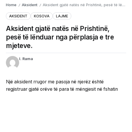
Home
Aksident
Aksident gjatë natës në Prishtinë, pesë të lënduar nga përplasja e tre mjeteve.
/
/
AKSIDENT
KOSOVA
LAJME
Aksident gjatë natës në Prishtinë,
pesë të lënduar nga përplasja e tre
mjeteve.
I. Rama
Një aksident rrugor me pasoja në njerëz është
regjistruar gjatë orëve të para të mëngjesit në fshatin
Besi, në periferi të Prishtinës.
Sipas informacioneve të bëra publike nga Policia e
Kosovës, në ngjarje janë përfshirë tre automjete, ndërsa
si pasojë e përplasjes pesë persona kanë pësuar