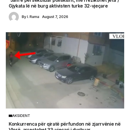
“Jam e persekutuar politikisht, më rrezikohet jeta”/
Gjykata lë në burg aktivisten turke 32-vjeçare
By
I. Rama
August 7, 2026
AKSIDENT
Konkurrenca për qiratë përfundon në zjarrvënie në
Vlorë, arrestohet 33-vjeçari i dyshuar