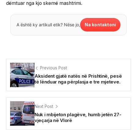
dëmtuar nga kjo skemë mashtrimi.
Na kontaktoni
A është ky artikull etik? Nëse jo,
Previous Post
Aksident gjatë natës në Prishtinë, pesë
të lënduar nga përplasja e tre mjeteve.
Next Post
Nuk i mbijeton plagëve, humb jetën 27-
vjeçarja në Vlorë