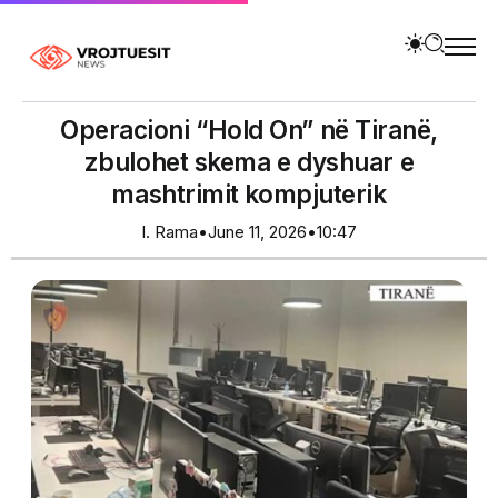
Operacioni “Hold On” në Tiranë,
zbulohet skema e dyshuar e
mashtrimit kompjuterik
I. Rama
•
June 11, 2026
•
10:47