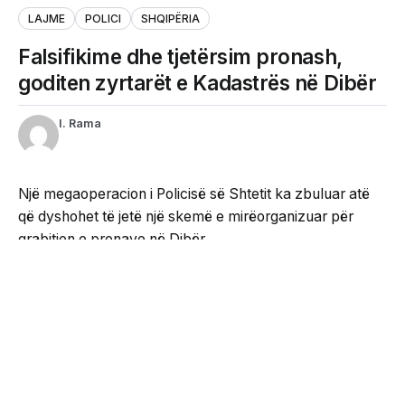
LAJME
POLICI
SHQIPËRIA
Falsifikime dhe tjetërsim pronash,
goditen zyrtarët e Kadastrës në Dibër
I. Rama
Një megaoperacion i Policisë së Shtetit ka zbuluar atë
që dyshohet të jetë një skemë e mirëorganizuar për
grabitjen e pronave në Dibër.
Operacioni i koduar “Tjetërsimi” ka çuar në masa sigurie
për 14 persona, ndërsa 3 të tjerë janë shpallur në
kërkim, mes tyre edhe ish-drejtori i Agjencisë Shtetërore
të Kadastrës në Dibër, i cili aktualisht mban postin e
zëvendësdrejtorit.
Sipas hetimeve që kanë zgjatur 7 muaj, punonjës dhe