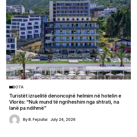
BOTA
Turistët izraelitë denoncojnë helmim në hotelin e
Vlorës: “Nuk mund të ngriheshim nga shtrati, na
lanë pa ndihmë”
By
B. Fejzullai
July 24, 2026