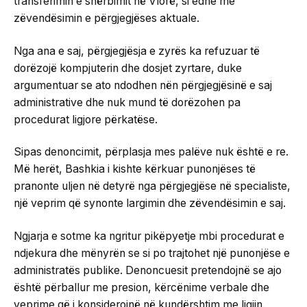
transferimin e shërbimit në Vlorë, si edhe me
zëvendësimin e përgjegjëses aktuale.
Nga ana e saj, përgjegjësja e zyrës ka refuzuar të
dorëzojë kompjuterin dhe dosjet zyrtare, duke
argumentuar se ato ndodhen nën përgjegjësinë e saj
administrative dhe nuk mund të dorëzohen pa
procedurat ligjore përkatëse.
Sipas denoncimit, përplasja mes palëve nuk është e re.
Më herët, Bashkia i kishte kërkuar punonjëses të
pranonte uljen në detyrë nga përgjegjëse në specialiste,
një veprim që synonte largimin dhe zëvendësimin e saj.
Ngjarja e sotme ka ngritur pikëpyetje mbi procedurat e
ndjekura dhe mënyrën se si po trajtohet një punonjëse e
administratës publike. Denoncuesit pretendojnë se ajo
është përballur me presion, kërcënime verbale dhe
veprime që i konsiderojnë në kundërshtim me ligjin.