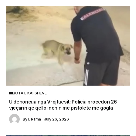
BOTA E KAFSHËVE
U denoncua nga Vrojtuesit: Policia procedon 26-
vjeçarin që qëlloi qenin me pistoletë me gogla
By
I. Rama
July 26, 2026