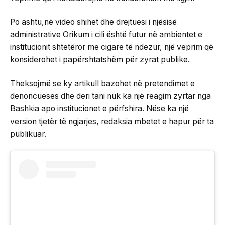
Po ashtu,në video shihet dhe drejtuesi i njësisë
administrative Orikum i cili është futur në ambientet e
institucionit shtetëror me cigare të ndezur, një veprim që
konsiderohet i papërshtatshëm për zyrat publike.
Theksojmë se ky artikull bazohet në pretendimet e
denoncueses dhe deri tani nuk ka një reagim zyrtar nga
Bashkia apo institucionet e përfshira. Nëse ka një
version tjetër të ngjarjes, redaksia mbetet e hapur për ta
publikuar.