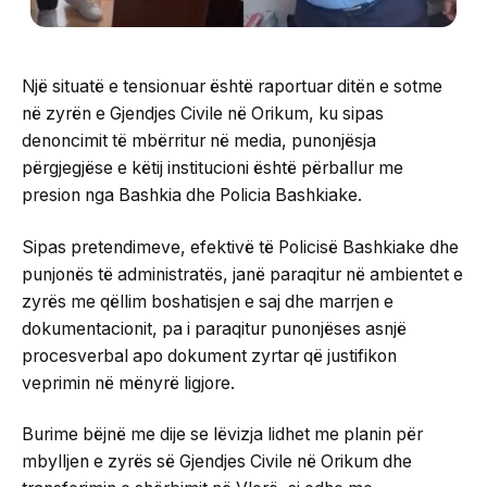
Një situatë e tensionuar është raportuar ditën e sotme
në zyrën e Gjendjes Civile në Orikum, ku sipas
denoncimit të mbërritur në media, punonjësja
përgjegjëse e këtij institucioni është përballur me
presion nga Bashkia dhe Policia Bashkiake.
Sipas pretendimeve, efektivë të Policisë Bashkiake dhe
punjonës të administratës, janë paraqitur në ambientet e
zyrës me qëllim boshatisjen e saj dhe marrjen e
dokumentacionit, pa i paraqitur punonjëses asnjë
procesverbal apo dokument zyrtar që justifikon
veprimin në mënyrë ligjore.
Burime bëjnë me dije se lëvizja lidhet me planin për
mbylljen e zyrës së Gjendjes Civile në Orikum dhe