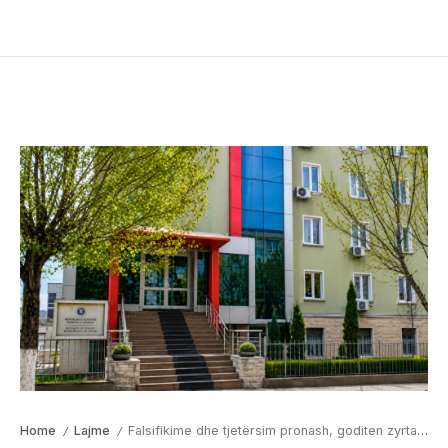
Home
Lajme
Falsifikime dhe tjetërsim pronash, goditen zyrtarët e Kadastrës në Dibër
/
/