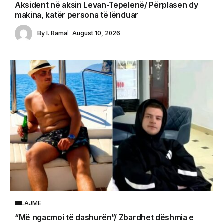
Aksident në aksin Levan-Tepelenë/ Përplasen dy
makina, katër persona të lënduar
By
I. Rama
August 10, 2026
LAJME
“Më ngacmoi të dashurën”/ Zbardhet dëshmia e