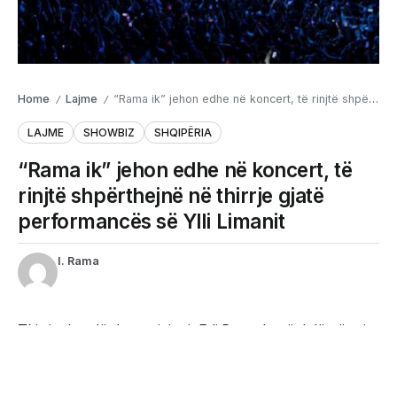
Home
Lajme
“Rama ik” jehon edhe në koncert, të rinjtë shpërthejnë në thirrje gjatë performancës së Ylli Limanit
/
/
LAJME
SHOWBIZ
SHQIPËRIA
“Rama ik” jehon edhe në koncert, të
rinjtë shpërthejnë në thirrje gjatë
performancës së Ylli Limanit
I. Rama
Thirrjet kundër kryeministrit Edi Rama kanë dalë përtej
protestave dhe janë dëgjuar edhe gjatë një koncerti të
mbajtur mbrëmjen e së premtes në kryeqytet.