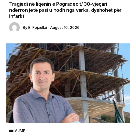
Tragjedi në liqenin e Pogradecit/ 30-vjeçari
ndërron jetë pasi u hodh nga varka, dyshohet për
infarkt
By
B. Fejzullai
August 10, 2026
LAJME