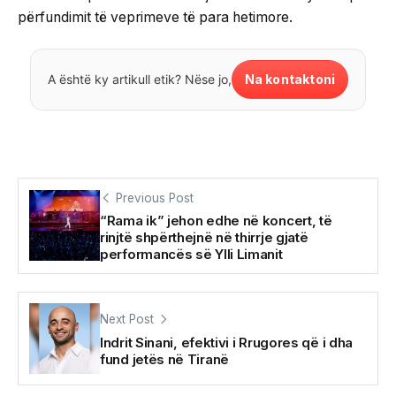
përfundimit të veprimeve të para hetimore.
Na kontaktoni
A është ky artikull etik? Nëse jo,
Previous Post
“Rama ik” jehon edhe në koncert, të
rinjtë shpërthejnë në thirrje gjatë
performancës së Ylli Limanit
Next Post
Indrit Sinani, efektivi i Rrugores që i dha
fund jetës në Tiranë