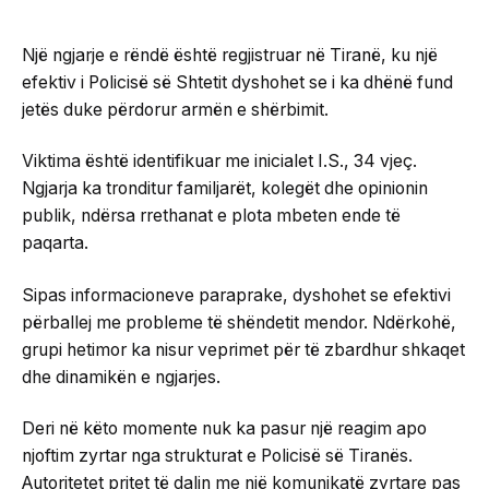
Një ngjarje e rëndë është regjistruar në Tiranë, ku një
efektiv i Policisë së Shtetit dyshohet se i ka dhënë fund
jetës duke përdorur armën e shërbimit.
Viktima është identifikuar me inicialet I.S., 34 vjeç.
Ngjarja ka tronditur familjarët, kolegët dhe opinionin
publik, ndërsa rrethanat e plota mbeten ende të
paqarta.
Sipas informacioneve paraprake, dyshohet se efektivi
përballej me probleme të shëndetit mendor. Ndërkohë,
grupi hetimor ka nisur veprimet për të zbardhur shkaqet
dhe dinamikën e ngjarjes.
Deri në këto momente nuk ka pasur një reagim apo
njoftim zyrtar nga strukturat e Policisë së Tiranës.
Autoritetet pritet të dalin me një komunikatë zyrtare pas