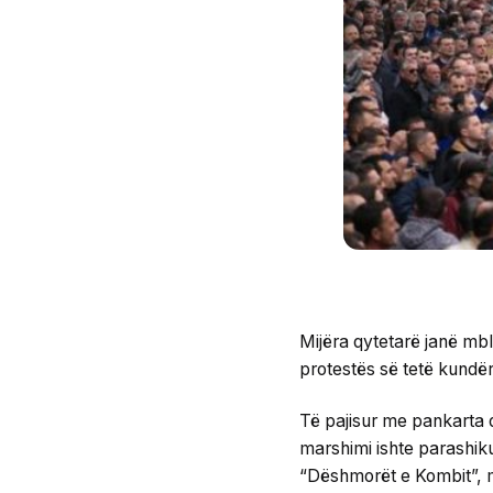
Mijëra qytetarë janë mbl
protestës së tetë kundër
Të pajisur me pankarta 
marshimi ishte parashikua
“Dëshmorët e Kombit”, m