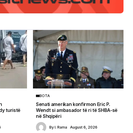
BOTA
n
Senati amerikan konfirmon Eric P.
y turistë
Wendt si ambasador të ri të SHBA-së
në Shqipëri
6
By
I. Rama
August 6, 2026