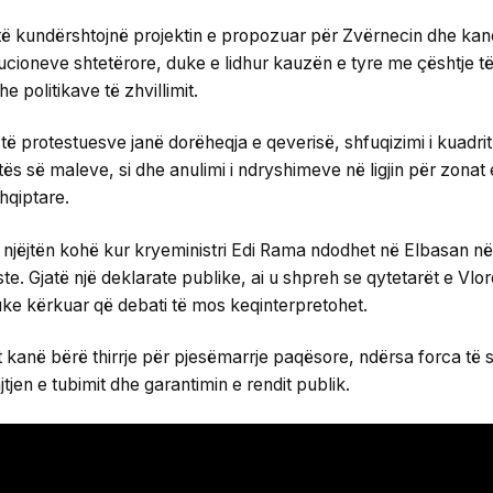
të kundërshtojnë projektin e propozuar për Zvërnecin dhe kanë
tucioneve shtetërore, duke e lidhur kauzën e tyre me çështje të 
e politikave të zhvillimit.
ë protestuesve janë dorëheqja e qeverisë, shfuqizimi i kuadrit l
etës së maleve, si dhe anulimi i ndryshimeve në ligjin për zonat 
hqiptare.
ë njëjtën kohë kur kryeministri Edi Rama ndodhet në Elbasan në 
iste. Gjatë një deklarate publike, ai u shpreh se qytetarët e Vl
uke kërkuar që debati të mos keqinterpretohet.
 kanë bërë thirrje për pjesëmarrje paqësore, ndërsa forca të s
en e tubimit dhe garantimin e rendit publik.