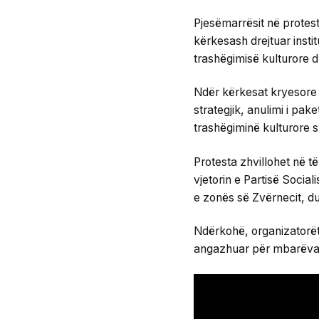
Pjesëmarrësit në protes
kërkesash drejtuar insti
trashëgimisë kulturore dh
Ndër kërkesat kryesore t
strategjik, anulimi i pak
trashëgiminë kulturore s
Protesta zhvillohet në t
vjetorin e Partisë Social
e zonës së Zvërnecit, d
Ndërkohë, organizatorët
angazhuar për mbarëvajtj