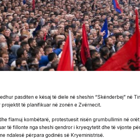
edhur pasditen e kësaj të diele në sheshin “Skënderbej” në Ti
 projektit të planifikuar në zonën e Zvërnecit.
dhe flamuj kombëtarë, protestuesit nisën grumbullimin në orët
r të fillonte nga sheshi qendror i kryeqytetit dhe të vijonte pë
e ndalesë përpara godinës së Kryeministrisë.