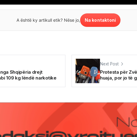
Na kontaktoni
A është ky artikull etik? Nëse jo,
Next Post
 nga Shqipëria drejt
Protesta për Zv
bi 109 kg lëndë narkotike
huaja, por jo të 