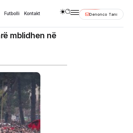
Futbolli
Kontakt
Denonco Tani
tarë mblidhen në