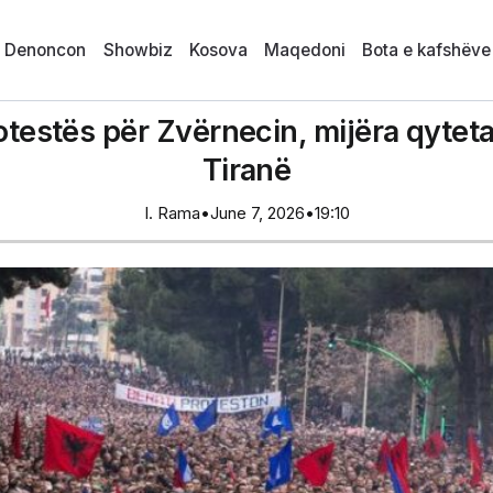
i Denoncon
Showbiz
Kosova
Maqedoni
Bota e kafshëve
rotestës për Zvërnecin, mijëra qyte
Tiranë
I. Rama
•
June 7, 2026
•
19:10