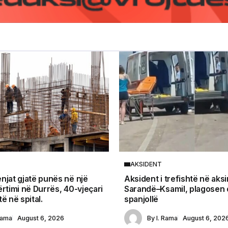
AKSIDENT
njat gjatë punës në një
Aksident i trefishtë në aksi
ërtimi në Durrës, 40-vjeçari
Sarandë–Ksamil, plagosen d
ë në spital.
spanjollë
Rama
August 6, 2026
By
I. Rama
August 6, 202