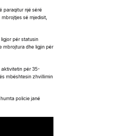
 paraqitur një sërë
mbrojtjes së mjedisit,
igjor për statusin
e mbrojtura dhe ligjin për
aktivitetin për 35-
orës mbështesin zhvillimin
humta policie janë