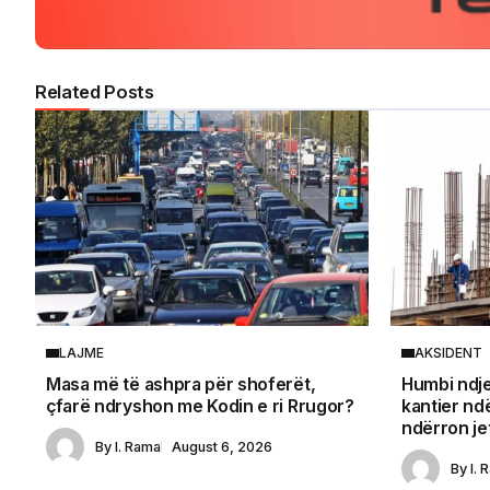
Related Posts
LAJME
AKSIDENT
Masa më të ashpra për shoferët,
Humbi ndje
çfarë ndryshon me Kodin e ri Rrugor?
kantier nd
ndërron jet
By
I. Rama
August 6, 2026
By
I. 