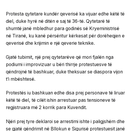
Protesta qytetare kundër qeverisë ka vijuar edhe këtë të
diel, duke hyrë në ditën e saj të 36-të. Qytetarë të
shumtë janë mbledhur para godinës së Kryeministrisë
në Tiranë, ku kanë përsëritur kërkesat për dorëheqjen e
qeverisë dhe krijimin e një qeverie teknike.
Gjatë tubimit, një prej qytetarëve që mori fjalën nga
podiumi i improvizuar u bëri thirrje protestuesve të
qëndrojnë të bashkuar, duke theksuar se diaspora vijon
t’i mbështesë.
Protestës iu bashkuan edhe disa prej personave të liruar
këtë të diel, të cilët ishin arrestuar pas tensioneve të
regjistruara më 2 korrik para Kuvendit.
Njëri prej tyre deklaroi se arrestimi ishte i paligjshëm dhe
se gjatë qëndrimit në Bllokun e Sigurisë protestuesit janë