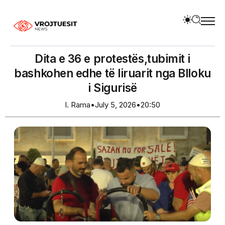
Dita e 36 e protestës,tubimit i
bashkohen edhe të liruarit nga Blloku
i Sigurisë
I. Rama
•
July 5, 2026
•
20:50