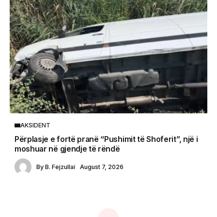
AKSIDENT
Përplasje e fortë pranë “Pushimit të Shoferit”, një i
moshuar në gjendje të rëndë
By
B. Fejzullai
August 7, 2026