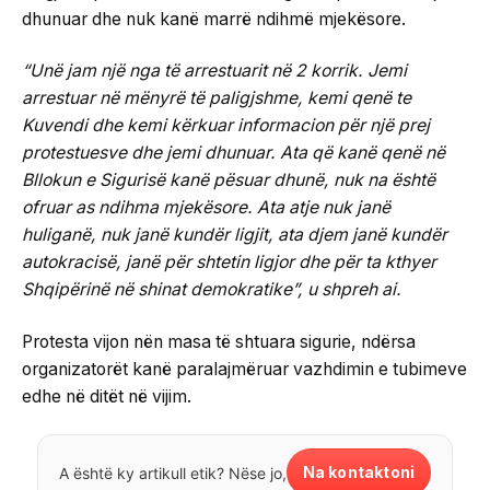
dhunuar dhe nuk kanë marrë ndihmë mjekësore.
“Unë jam një nga të arrestuarit në 2 korrik. Jemi
arrestuar në mënyrë të paligjshme, kemi qenë te
Kuvendi dhe kemi kërkuar informacion për një prej
protestuesve dhe jemi dhunuar. Ata që kanë qenë në
Bllokun e Sigurisë kanë pësuar dhunë, nuk na është
ofruar as ndihma mjekësore. Ata atje nuk janë
huliganë, nuk janë kundër ligjit, ata djem janë kundër
autokracisë, janë për shtetin ligjor dhe për ta kthyer
Shqipërinë në shinat demokratike”, u shpreh ai.
Protesta vijon nën masa të shtuara sigurie, ndërsa
organizatorët kanë paralajmëruar vazhdimin e tubimeve
edhe në ditët në vijim.
Na kontaktoni
A është ky artikull etik? Nëse jo,