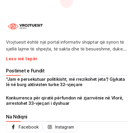
Vrojtuesit është një portal informativ shqiptar që synon të
sjellë lajme të shpejta, të sakta dhe të besueshme, duke
treguar realitetin pa çensurë. Fokus i punës sonë janë
Lexo më tepër
ngjarjet e aktualitetit, problematikat sociale, denoncimet
qytetare dhe zhvillimet që prekin drejtpërdrejt jetën e
Postimet e Fundit
përditshme të shqiptarëve.
“Jam e persekutuar politikisht, më rrezikohet jeta”/ Gjykata
lë në burg aktivisten turke 32-vjeçare
Me një komunitet gjithnjë në rritje dhe miliona shikime të
arritura në një kohë shumë të shkurtër, Vrojtuesit është
Konkurrenca për qiratë përfundon në zjarrvënie në Vlorë,
arrestohet 33-vjeçari i dyshuar
kthyer në një zë të fortë informimi dhe një pasqyrë reale të
shoqërisë shqiptare.
Na Ndiqni
Facebook
Instagram