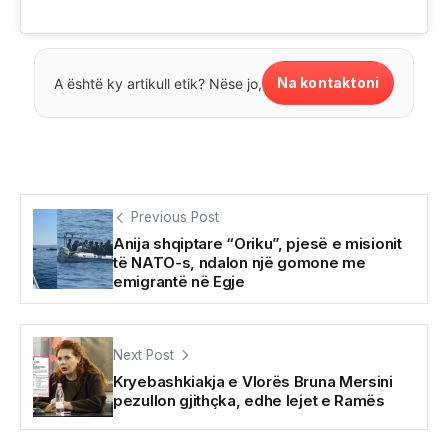
Na kontaktoni
A është ky artikull etik? Nëse jo,
Previous Post
Anija shqiptare “Oriku”, pjesë e misionit
të NATO-s, ndalon një gomone me
emigrantë në Egje
Next Post
Kryebashkiakja e Vlorës Bruna Mersini
pezullon gjithçka, edhe lejet e Ramës