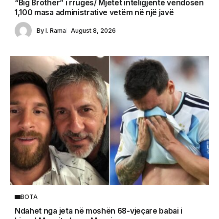
“Big Brother” i rrugës/ Mjetet inteligjente vendosën
1,100 masa administrative vetëm në një javë
By
I. Rama
August 8, 2026
BOTA
Ndahet nga jeta në moshën 68-vjeçare babai i