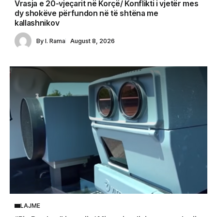
Vrasja e 20-vjeçarit në Korçë/ Konflikti i vjetër mes
dy shokëve përfundon në të shtëna me
kallashnikov
By
I. Rama
August 8, 2026
LAJME