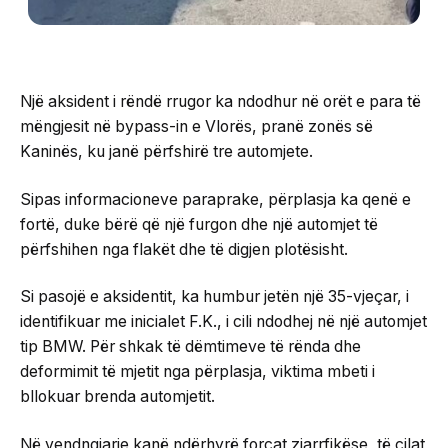
Një aksident i rëndë rrugor ka ndodhur në orët e para të
mëngjesit në bypass-in e Vlorës, pranë zonës së
Kaninës, ku janë përfshirë tre automjete.
Sipas informacioneve paraprake, përplasja ka qenë e
fortë, duke bërë që një furgon dhe një automjet të
përfshihen nga flakët dhe të digjen plotësisht.
Si pasojë e aksidentit, ka humbur jetën një 35-vjeçar, i
identifikuar me inicialet F.K., i cili ndodhej në një automjet
tip BMW. Për shkak të dëmtimeve të rënda dhe
deformimit të mjetit nga përplasja, viktima mbeti i
bllokuar brenda automjetit.
Në vendngjarje kanë ndërhyrë forcat zjarrfikëse, të cilat