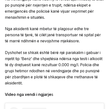
po punojnë për nxjerrjen e trupit, ndërsa ekipet e
emergjencës dhe policisë kanë vijuar veprimet për
menaxhimin e situatës.
Nga aksidenti kanë mbetur të plagosur edhe tre
persona të tjerë, të cilët janë transportuar në spital për
të marrë ndihmën e nevojshme mjekësore.
Dyshohet se shkak është bërë një parakalim i gabuar i
mjetit tip ‘Benz’ dhe shpejtësia ndërsa nga testi i alkoolit
të dy drejtuesit kanë rezultuar 0.000 mg/l. Policia dhe
grupi hetimor ndodhen në vendngjarje dhe po punojnë
për zbardhjen e plotë të shkaqeve dhe rrethanave të
aksidentit.
Video nga vendi i ngjarje
s