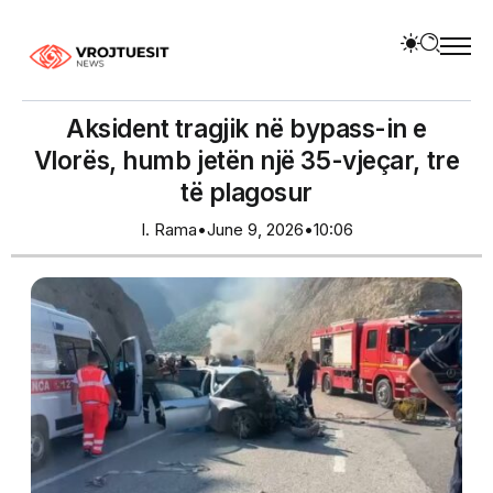
Aksident tragjik në bypass-in e
Vlorës, humb jetën një 35-vjeçar, tre
të plagosur
I. Rama
•
June 9, 2026
•
10:06