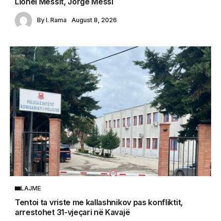
Lionel Messit, Jorge Messi
By
I. Rama
August 8, 2026
LAJME
Tentoi ta vriste me kallashnikov pas konfliktit,
arrestohet 31-vjeçari në Kavajë