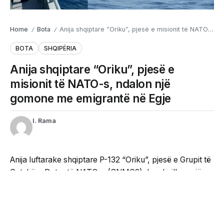
Home
Bota
Anija shqiptare “Oriku”, pjesë e misionit të NATO-s, ndalon një gomone me emigrantë në Egje
/
/
BOTA
SHQIPËRIA
Anija shqiptare “Oriku”, pjesë e
misionit të NATO-s, ndalon një
gomone me emigrantë në Egje
I. Rama
Anija luftarake shqiptare P-132 “Oriku”, pjesë e Grupit të
Gatshëm Detar të NATO-s (SNMG2), ka zhvilluar një
tjetër operacion të suksesshëm në Detin Egje, në kuadër
të monitorimit të migracionit të paligjshëm.
Rreth orës 15:20, ekuipazhi i anijes ka identifikuar një