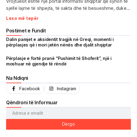
Vrojtuesit është një portal informativ shqiptar që synon të
sjellë lajme të shpejta, të sakta dhe të besueshme, duke
treguar realitetin pa çensurë. Fokus i punës sonë janë
Lexo më tepër
ngjarjet e aktualitetit, problematikat sociale, denoncimet
qytetare dhe zhvillimet që prekin drejtpërdrejt jetën e
Postimet e Fundit
përditshme të shqiptarëve.
Dalin pamjet e aksidentit tragjik në Greqi, momenti i
përplasjes që i mori jetën nënës dhe djalit shqiptar
Me një komunitet gjithnjë në rritje dhe miliona shikime të
arritura në një kohë shumë të shkurtër, Vrojtuesit është
Përplasje e fortë pranë “Pushimit të Shoferit”, një i
moshuar në gjendje të rëndë
kthyer në një zë të fortë informimi dhe një pasqyrë reale të
shoqërisë shqiptare.
Na Ndiqni
Facebook
Instagram
Qëndroni të Informuar
Dërgo