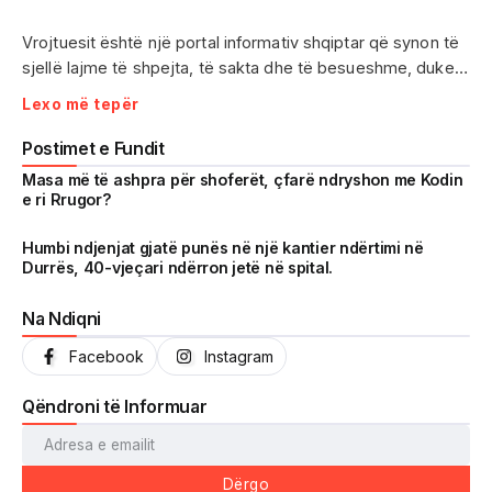
Vrojtuesit është një portal informativ shqiptar që synon të
sjellë lajme të shpejta, të sakta dhe të besueshme, duke
treguar realitetin pa çensurë. Fokus i punës sonë janë
Lexo më tepër
ngjarjet e aktualitetit, problematikat sociale, denoncimet
qytetare dhe zhvillimet që prekin drejtpërdrejt jetën e
Postimet e Fundit
përditshme të shqiptarëve.
Masa më të ashpra për shoferët, çfarë ndryshon me Kodin
e ri Rrugor?
Me një komunitet gjithnjë në rritje dhe miliona shikime të
arritura në një kohë shumë të shkurtër, Vrojtuesit është
Humbi ndjenjat gjatë punës në një kantier ndërtimi në
Durrës, 40-vjeçari ndërron jetë në spital.
kthyer në një zë të fortë informimi dhe një pasqyrë reale të
shoqërisë shqiptare.
Na Ndiqni
Facebook
Instagram
Qëndroni të Informuar
Dërgo