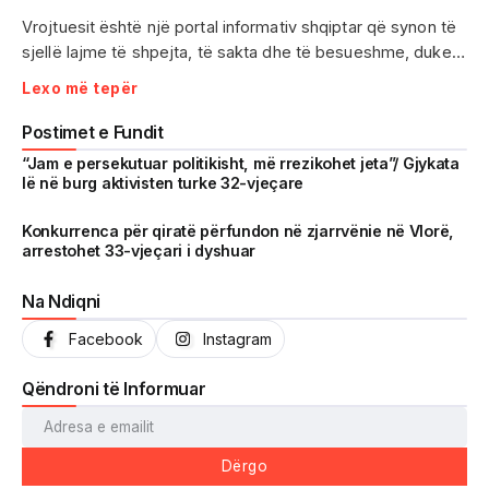
Vrojtuesit është një portal informativ shqiptar që synon të
sjellë lajme të shpejta, të sakta dhe të besueshme, duke
treguar realitetin pa çensurë. Fokus i punës sonë janë
Lexo më tepër
ngjarjet e aktualitetit, problematikat sociale, denoncimet
qytetare dhe zhvillimet që prekin drejtpërdrejt jetën e
Postimet e Fundit
përditshme të shqiptarëve.
“Jam e persekutuar politikisht, më rrezikohet jeta”/ Gjykata
lë në burg aktivisten turke 32-vjeçare
Me një komunitet gjithnjë në rritje dhe miliona shikime të
arritura në një kohë shumë të shkurtër, Vrojtuesit është
Konkurrenca për qiratë përfundon në zjarrvënie në Vlorë,
arrestohet 33-vjeçari i dyshuar
kthyer në një zë të fortë informimi dhe një pasqyrë reale të
shoqërisë shqiptare.
Na Ndiqni
Facebook
Instagram
Qëndroni të Informuar
Dërgo