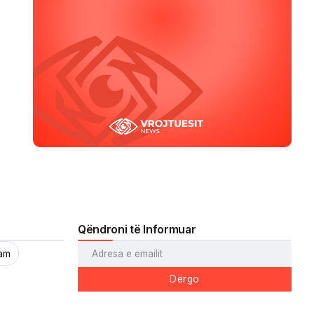
Qëndroni të Informuar
ram
Dërgo