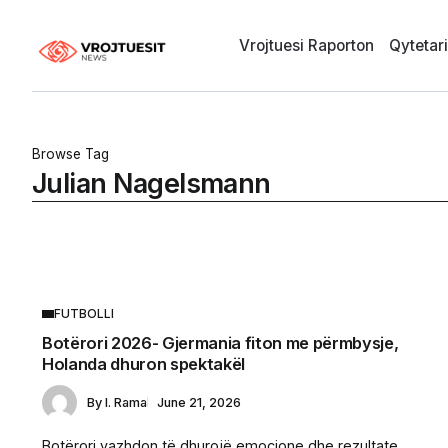
Vrojtuesi Raporton
Qytetar
Browse Tag
Julian Nagelsmann
FUTBOLLI
Botërori 2026- Gjermania fiton me përmbysje,
Holanda dhuron spektakël
By
I. Rama
June 21, 2026
Botërori vazhdon të dhurojë emocione dhe rezultate