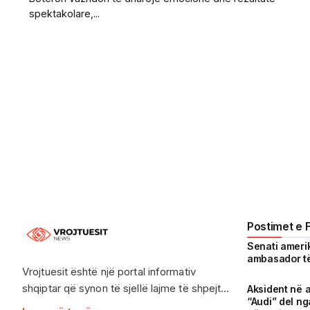
spektakolare,...
Postimet e 
Senati ameri
ambasador të
Vrojtuesit është një portal informativ
shqiptar që synon të sjellë lajme të shpejta,
Aksident në 
“Audi” del n
të sakta dhe të besueshme, duke treguar