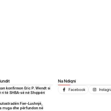
Fundit
Na Ndiqni
kan konfirmon Eric P. Wendt si
Facebook
Instag
 ri të SHBA-së në Shqipëri
autostradën Fier–Lushnjë,
ga rruga dhe përfundon në