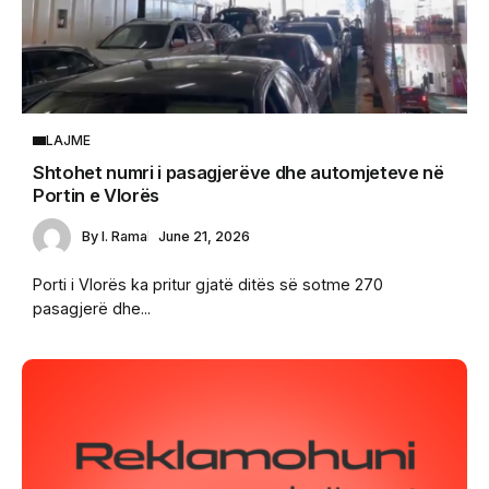
LAJME
Shtohet numri i pasagjerëve dhe automjeteve në
Portin e Vlorës
By
I. Rama
June 21, 2026
Porti i Vlorës ka pritur gjatë ditës së sotme 270
pasagjerë dhe...