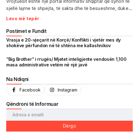
Vrojtuesit është një portal informativ shqiptar që synon të
sjellë lajme të shpejta, të sakta dhe të besueshme, duke
treguar realitetin pa çensurë. Fokus i punës sonë janë
Lexo më tepër
ngjarjet e aktualitetit, problematikat sociale, denoncimet
qytetare dhe zhvillimet që prekin drejtpërdrejt jetën e
Postimet e Fundit
përditshme të shqiptarëve.
Vrasja e 20-vjeçarit në Korçë/ Konflikti i vjetër mes dy
shokëve përfundon në të shtëna me kallashnikov
Me një komunitet gjithnjë në rritje dhe miliona shikime të
arritura në një kohë shumë të shkurtër, Vrojtuesit është
“Big Brother” i rrugës/ Mjetet inteligjente vendosën 1,100
masa administrative vetëm në një javë
kthyer në një zë të fortë informimi dhe një pasqyrë reale të
shoqërisë shqiptare.
Na Ndiqni
Facebook
Instagram
Qëndroni të Informuar
Dërgo