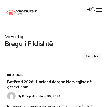
Browse Tag
Bregu i Fildishtë
2 Articles
FUTBOLLI
Botërori 2026- Haaland dërgon Norvegjinë në
çerekfinale
By
B. Fejzullai
June 30, 2026
Norvegjia ka siguruar një vend në fazën çerekfinale të