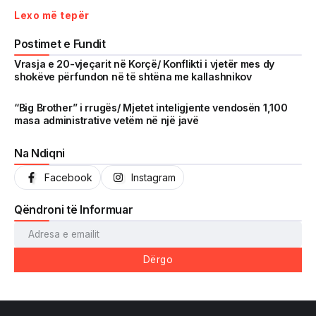
treguar realitetin pa çensurë. Fokus i punës sonë janë
Lexo më tepër
ngjarjet e aktualitetit, problematikat sociale, denoncimet
qytetare dhe zhvillimet që prekin drejtpërdrejt jetën e
Postimet e Fundit
përditshme të shqiptarëve.
Vrasja e 20-vjeçarit në Korçë/ Konflikti i vjetër mes dy
shokëve përfundon në të shtëna me kallashnikov
Me një komunitet gjithnjë në rritje dhe miliona shikime të
arritura në një kohë shumë të shkurtër, Vrojtuesit është
“Big Brother” i rrugës/ Mjetet inteligjente vendosën 1,100
masa administrative vetëm në një javë
kthyer në një zë të fortë informimi dhe një pasqyrë reale të
shoqërisë shqiptare.
Na Ndiqni
Facebook
Instagram
Qëndroni të Informuar
Dërgo