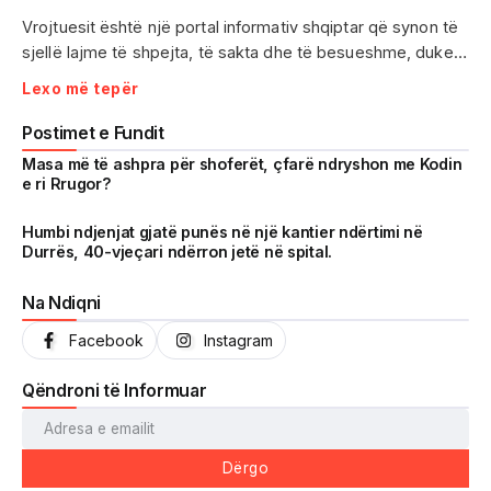
Vrojtuesit është një portal informativ shqiptar që synon të
sjellë lajme të shpejta, të sakta dhe të besueshme, duke
treguar realitetin pa çensurë. Fokus i punës sonë janë
Lexo më tepër
ngjarjet e aktualitetit, problematikat sociale, denoncimet
qytetare dhe zhvillimet që prekin drejtpërdrejt jetën e
Postimet e Fundit
përditshme të shqiptarëve.
Masa më të ashpra për shoferët, çfarë ndryshon me Kodin
e ri Rrugor?
Me një komunitet gjithnjë në rritje dhe miliona shikime të
arritura në një kohë shumë të shkurtër, Vrojtuesit është
Humbi ndjenjat gjatë punës në një kantier ndërtimi në
Durrës, 40-vjeçari ndërron jetë në spital.
kthyer në një zë të fortë informimi dhe një pasqyrë reale të
shoqërisë shqiptare.
Na Ndiqni
Facebook
Instagram
Qëndroni të Informuar
Dërgo