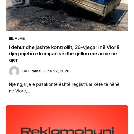
LAJME
I dehur dhe jashtë kontrollit, 36-vjeçari në Vlorë
djeg mjetin e kompanisë dhe qëllon me armë në
ajër
By
I. Rama
June 22, 2026
Një ngjarje e pazakontë është regjistruar këtë të hënë
në Vlorë,...