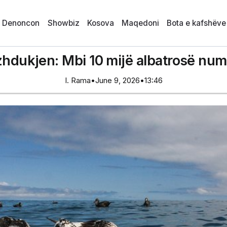
i Denoncon
Showbiz
Kosova
Maqedoni
Bota e kafshëve
 zhdukjen: Mbi 10 mijë albatrosë nu
I. Rama
•
June 9, 2026
•
13:46