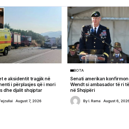
BOTA
t e aksidentit tragjik në
Senati amerikan konfirmon 
enti i përplasjes që i mori
Wendt si ambasador të ri 
 dhe djalit shqiptar
në Shqipëri
Fejzullai
August 7, 2026
By
I. Rama
August 6, 202