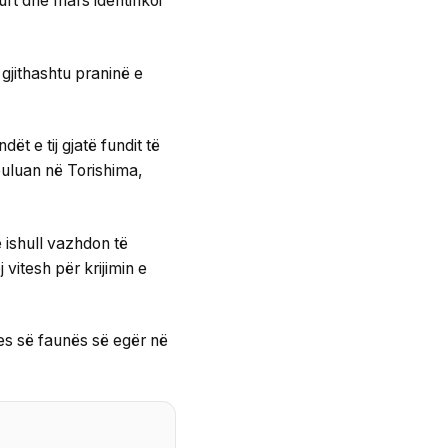
urt dhe mars identifikoi
gjithashtu praninë e
ët e tij gjatë fundit të
izbuluan në Torishima,
ë ishull vazhdon të
 vitesh për krijimin e
jes së faunës së egër në