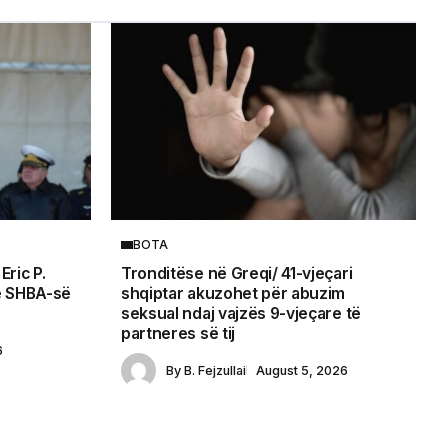
BOTA
Eric P.
Tronditëse në Greqi/ 41-vjeçari
të SHBA-së
shqiptar akuzohet për abuzim
seksual ndaj vajzës 9-vjeçare të
partneres së tij
6
By
B. Fejzullai
August 5, 2026