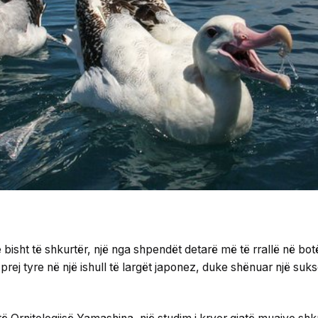
e bisht të shkurtër, një nga shpendët detarë më të rrallë në bot
ë prej tyre në një ishull të largët japonez, duke shënuar një su