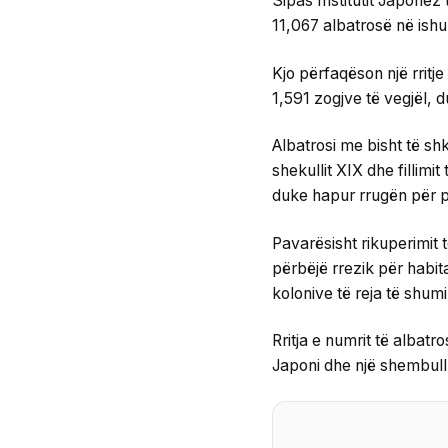
Sipas Institutit Japonez 
11,067 albatrosë në ishul
Kjo përfaqëson një rritj
1,591 zogjve të vegjël,
Albatrosi me bisht të shk
shekullit XIX dhe fillimit
duke hapur rrugën për p
Pavarësisht rikuperimit 
përbëjë rrezik për habita
kolonive të reja të shumim
Rritja e numrit të albat
Japoni dhe një shembull 