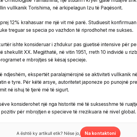
të Ornitologjisë Yamashina, një studim i kryer gjatë muajve shk
lin vullkanik Torishima, në arkipelagun Izu të Paqësorit.
e prej 12% krahasuar me një vit më parë. Studiuesit konfirmuan 
 duke treguar se specia po vazhdon të riprodhohet me sukses.
urtër ishte konsideruar i zhdukur pas gjuetisë intensive për pend
 të shekullit XX. Megjithatë, në vitin 1951, rreth 10 individë u r
rogramet e mbrojtjes së kësaj specieje.
të ndjeshëm, ekspertët paralajmërojnë se aktiviteti vullkanik n
tin e tyre. Për këtë arsye, autoritetet japoneze po punojnë prej
it në ishuj të tjerë më të sigurt.
rosëve konsiderohet një nga historitë më të suksesshme të ruajt
pozitiv për mbrojtjen e specieve të rrezikuara në nivel global.
Na kontaktoni
A është ky artikull etik? Nëse jo,