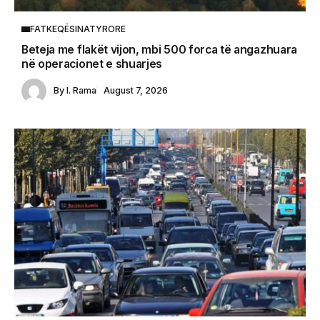
FATKEQËSINATYRORE
Beteja me flakët vijon, mbi 500 forca të angazhuara
në operacionet e shuarjes
By
I. Rama
August 7, 2026