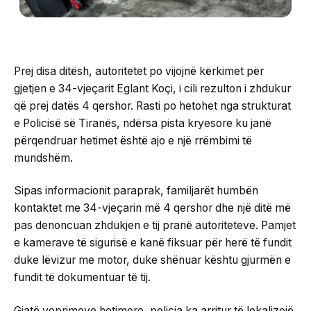
Prej disa ditësh, autoritetet po vijojnë kërkimet për
gjetjen e 34-vjeçarit Eglant Koçi, i cili rezulton i zhdukur
që prej datës 4 qershor. Rasti po hetohet nga strukturat
e Policisë së Tiranës, ndërsa pista kryesore ku janë
përqendruar hetimet është ajo e një rrëmbimi të
mundshëm.
Sipas informacionit paraprak, familjarët humbën
kontaktet me 34-vjeçarin më 4 qershor dhe një ditë më
pas denoncuan zhdukjen e tij pranë autoriteteve. Pamjet
e kamerave të sigurisë e kanë fiksuar për herë të fundit
duke lëvizur me motor, duke shënuar kështu gjurmën e
fundit të dokumentuar të tij.
Gjatë veprimeve hetimore, policia ka arritur të lokalizojë