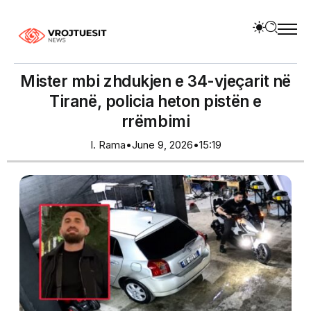
Mister mbi zhdukjen e 34-vjeçarit në
Tiranë, policia heton pistën e
rrëmbimi
I. Rama
•
June 9, 2026
•
15:19