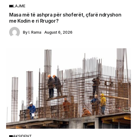
LAJME
Masa më të ashpra për shoferët, çfarë ndryshon
me Kodin e ri Rrugor?
By
I. Rama
August 6, 2026
AKSIDENT