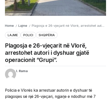
Home
Lajme
Plagosja e 26-vjeçarit në Vlorë, arrestohet autori i dyshuar gjatë operacionit “Grupi”.
/
/
LAJME
POLICI
SHQIPËRIA
Plagosja e 26-vjeçarit në Vlorë,
arrestohet autori i dyshuar gjatë
operacionit “Grupi”.
I. Rama
Policia e Vlorës ka arrestuar autorin e dyshuar të
plagosjes së një 26-vjeçari, ngjarje e ndodhur më 7
qershor në lagjen “24 Maji” .Arrestimi u krye në kuadër
të operacionit policor të koduar “Grupi”, i zhvilluar nga