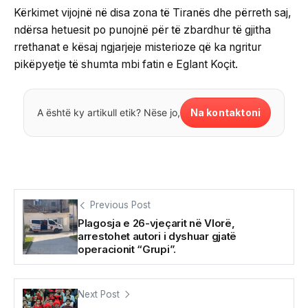
Kërkimet vijojnë në disa zona të Tiranës dhe përreth saj,
ndërsa hetuesit po punojnë për të zbardhur të gjitha
rrethanat e kësaj ngjarjeje misterioze që ka ngritur
pikëpyetje të shumta mbi fatin e Eglant Koçit.
Na kontaktoni
A është ky artikull etik? Nëse jo,
Previous Post
Plagosja e 26-vjeçarit në Vlorë,
arrestohet autori i dyshuar gjatë
operacionit “Grupi”.
Next Post