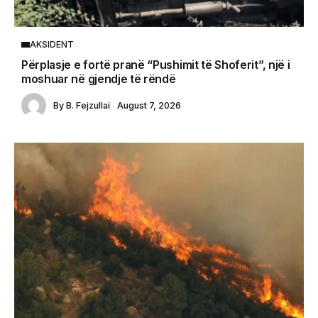
AKSIDENT
Përplasje e fortë pranë “Pushimit të Shoferit”, një i
moshuar në gjendje të rëndë
By
B. Fejzullai
August 7, 2026