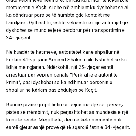
motomjetin e Koçit, si dhe një ambient ku dyshohet se ai
ka qëndruar para se të humbte çdo kontakt me
familjarët. Gjithashtu, është sekuestruar një automjet që
dyshohet se mund të jetë përdorur për transportimin e
34-vjeçarit.
Në kuadër të hetimeve, autoritetet kanë shpallur në
kërkim 41-vjeçarin Armand Shaka, i cili dyshohet se ka
lidhje me ngjarjen. Ndërkohë, një 25-vjeçar është
arrestuar për veprën penale “Përkrahja e autorit të
krimit”, pasi dyshohet se ka ndihmuar personin e
shpallur në kërkim pas zhdukjes së Koçit.
Burime pranë grupit hetimor bëjnë me dije se, përveç
pistës së rrëmbimit, nuk përjashtohet as mundësia e një
krimi të rëndë. Megjithatë, deri në këto momente nuk
është gjetur asnjë provë që të sqarojë fatin e 34-vjeçarit.